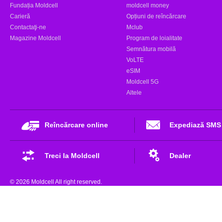
Fundația Moldcell
moldcell money
Carieră
Opțiuni de reîncărcare
Contactaţi-ne
Mclub
Magazine Moldcell
Program de loialitate
Semnătura mobilă
VoLTE
eSIM
Moldcell 5G
Altele
Reîncărcare online
Expediază SMS
Treci la Moldcell
Dealer
© 2026 Moldcell All right reserved.