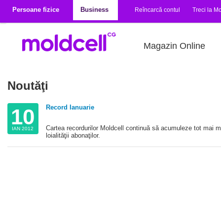
Mergi la conţinutul principal
Persoane fizice
Business
Reîncarcă contul
Treci la Mo
Magazin Online
Noutăţi
Record Ianuarie
10
Cartea recordurilor Moldcell continuă să acumuleze tot mai mult
IAN 2012
loialităţii abonaţilor.