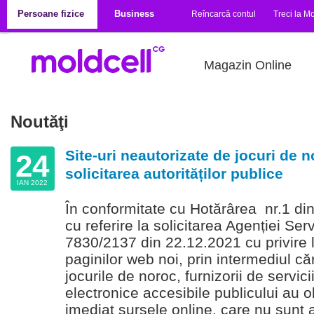
Mergi la conţinutul principal
Persoane fizice
Business
Reîncarcă contul
Treci la Mo
Magazin Online
Noutăţi
Site-uri neautorizate de jocuri de n
24
solicitarea autorităților publice
IAN 2022
În conformitate cu Hotărârea nr.1 din
cu referire la solicitarea Agenției Serv
7830/2137 din 22.12.2021 cu privire l
paginilor web noi, prin intermediul c
jocurile de noroc, furnizorii de servic
electronice accesibile publicului au o
imediat sursele online, care nu sunt 