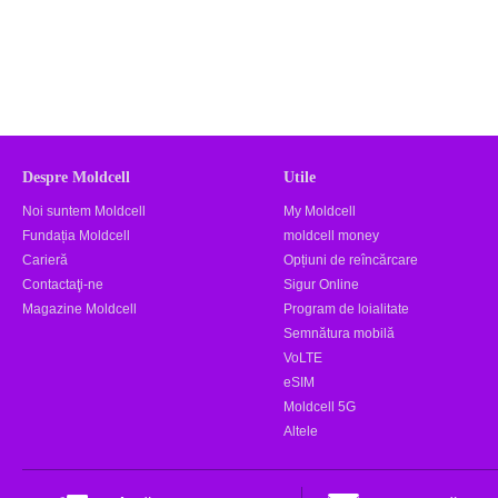
Despre Moldcell
Utile
Noi suntem Moldcell
My Moldcell
Fundația Moldcell
moldcell money
Carieră
Opțiuni de reîncărcare
Contactaţi-ne
Sigur Online
Magazine Moldcell
Program de loialitate
Semnătura mobilă
VoLTE
eSIM
Moldcell 5G
Altele