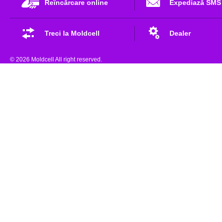
Reîncărcare online
Expediază SMS
Treci la Moldcell
Dealer
© 2026 Moldcell All right reserved.