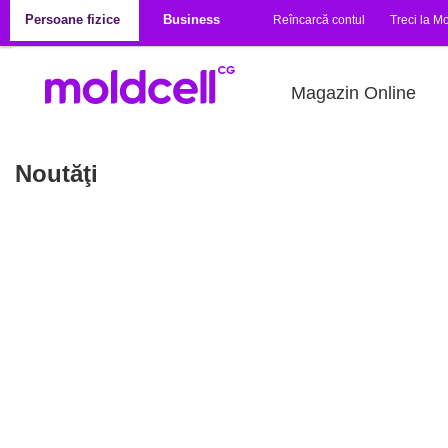
Mergi la conţinutul principal
Persoane fizice
Business
Reîncarcă contul
Treci la Mo
Magazin Online
Noutăţi