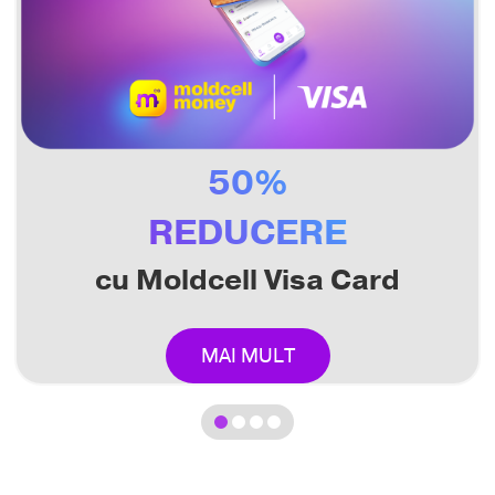
50%
REDUCERE
cu Moldcell Visa Card
MAI MULT
1
2
3
4