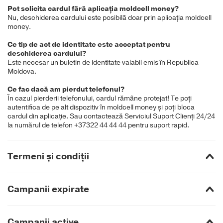
Pot solicita cardul fără aplicația moldcell money?
Nu, deschiderea cardului este posibilă doar prin aplicația moldcell
money.
Ce tip de act de identitate este acceptat pentru
deschiderea cardului?
Este necesar un buletin de identitate valabil emis în Republica
Moldova.
Ce fac dacă am pierdut telefonul?
În cazul pierderii telefonului, cardul rămâne protejat! Te poți
autentifica de pe alt dispozitiv în moldcell money și poți bloca
cardul din aplicație. Sau contactează Serviciul Suport Clienți 24/24
la numărul de telefon +37322 44 44 44 pentru suport rapid.
Termeni și condiții
Campanii expirate
Campanii active