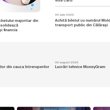
Visa Card
06 iulie 2026
Achită biletul cu numărul Mol
chetului majoritar din
transport public din Călărași
nsolidează
și financia
06 august 2026
lor din cauza întreruperilor
Lucrări tehnice MoneyGram