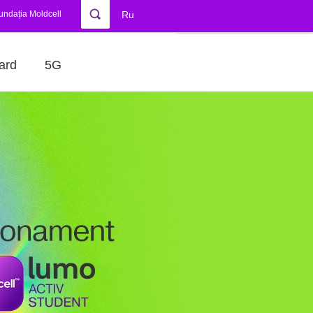
undația Moldcell
Ru
ard
5G