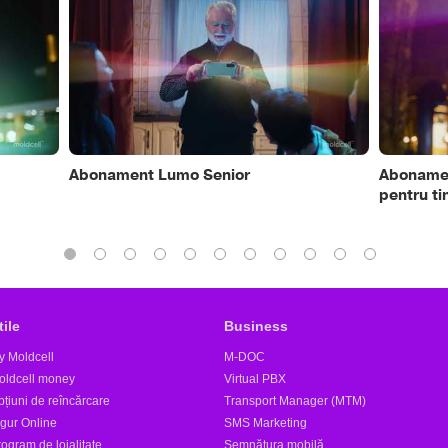
Abonament Lumo Senior
Abonamen
pentru ti
tile
Business
y Moldcell
M-DOC
oldcell money
Virtual PBX
țiuni de reîncărcare
Transport Manager (MTM)
igur Online
SMS Marketing
ogram de loialitate
Semnătura mobilă