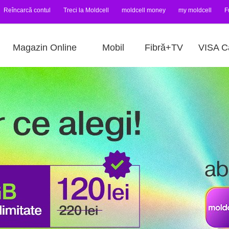
Reîncarcă contul
Treci la Moldcell
moldcell money
my moldcell
F
Magazin Online
Mobil
Fibră+TV
VISA C