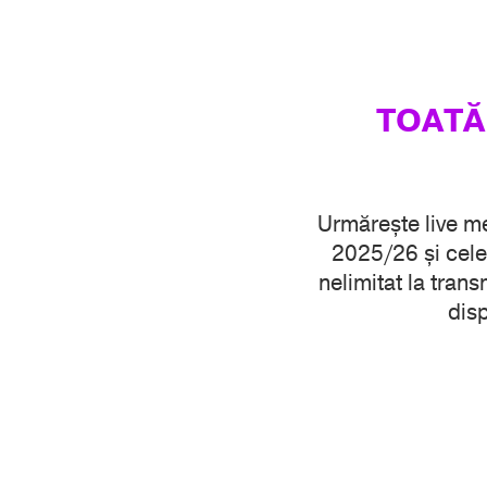
TOATĂ
Urmărește live m
2025/26 și cele
nelimitat la transm
disp