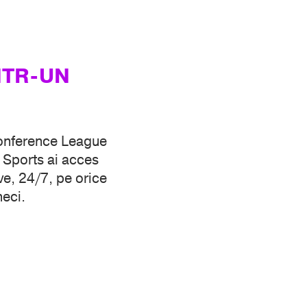
NTR-UN
Conference League
 Sports ai acces
sive, 24/7, pe orice
meci.