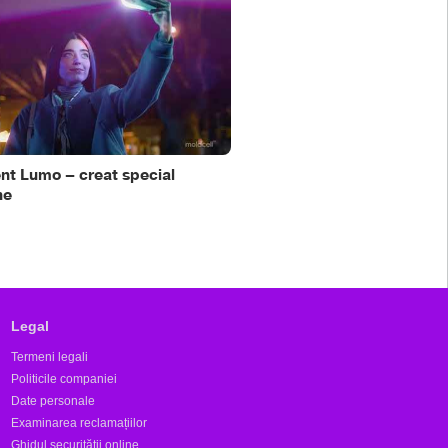
t Lumo – creat special
Samsung Galaxy S25 FE + c
ne
CADOU
Legal
Termeni legali
Politicile companiei
Date personale
Examinarea reclamațiilor
Ghidul securității online