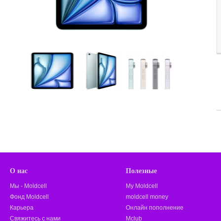
О нас
Полезные
Мы - Moldcell
My Moldcell
Фонд Moldcell
moldcell money
Карьера
Онлайн пополнение
Свяжитесь с нами
Mclub