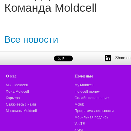
Команда Moldcell
Все новости
Share on 
О нас
Полезные
Мы - Moldcell
My Moldcell
Фонд Moldcell
moldcell money
Карьера
Онлайн пополнение
Свяжитесь с нами
Mclub
Магазины Moldcell
Программа лояльности
Мобильная подпись
VoLTE
eSIM