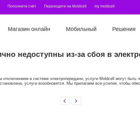
Пополните счёт
Переходите на Moldcell
my moldcell
Магазин онлайн
Мобильный
Решения
тично недоступны из-за сбоя в элект
м отключением в системе электропередачи, услуги Moldcell могут быть 
становлена, услуги возобновятся. Мы прилагаем все усилия, чтобы обе