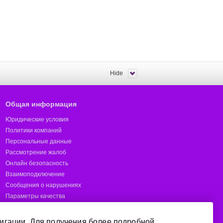
Hide
Общая информация
Юридические условия
Политики компаний
Персональные данные
Рассмотрение жалоб
Онлайн безопасность
Взаимоподключение
Сообщения о нарушениях
Параметры качества
Предотвращение мошенничества
Отчёты
игации. Для получения более подробной