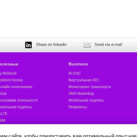
Share on linkedin
Send via e-mail
олезные
Business
y Moldcell
M-DOC
oldcell money
Виртуальная АТС
нлайн пополнение
Мониторинг транспорта
club
SMS Marketing
рограмма лояльности
Мобильная подпись
обильная подпись
Реквизиты
oLTE
SIM
oldcell 5G
ругие
ем сайте, чтобы предоставить вам оптимальный опыт нав