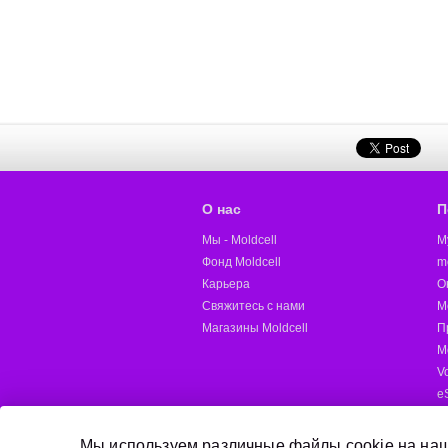
О нас
П
Мы - Moldcell
M
Фонд Moldcell
m
Карьера
О
Свяжитесь с нами
M
Магазины Moldcell
П
М
V
e
M
Д
Мы используем различные файлы cookie на наш