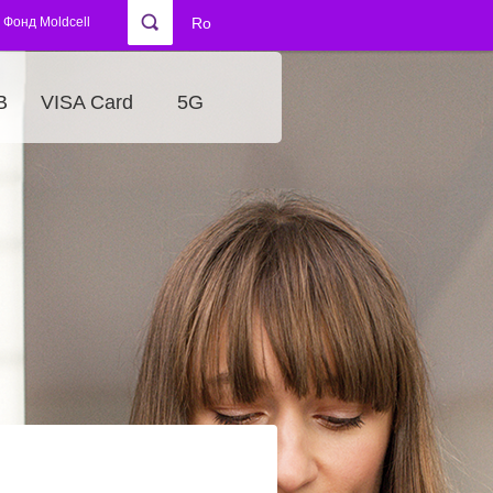
Фонд Moldcell
Ro
В
VISA Card
5G