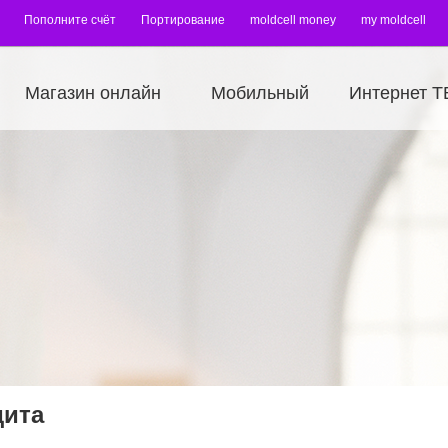
Пополните счёт
Портирование
moldcell money
my moldcell
Магазин онлайн
Мобильный
Интернет Т
дита