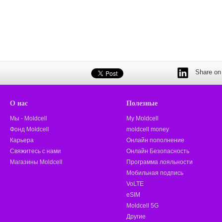
Share on 
О нас
Полезные
Мы - Moldcell
My Moldcell
Фонд Moldcell
moldcell money
Карьера
Онлайн пополнение
Свяжитесь с нами
Онлайн Безопасность
Магазины Moldcell
Программа лояльности
Мобильная подпись
VoLTE
eSIM
Moldcell 5G
Другие