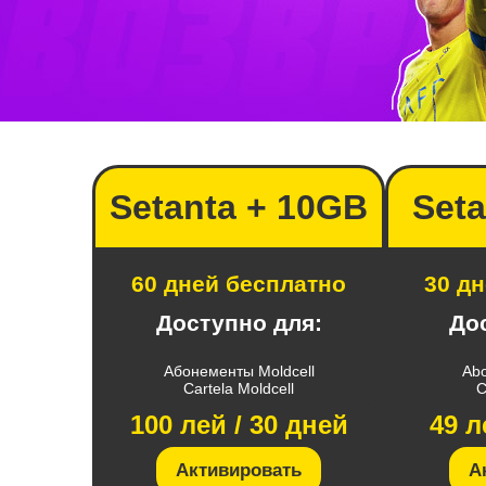
Setanta + 10GB
Seta
60 дней бесплатно
30 д
Доступно для:
До
Абонементы Moldcell
Abo
Cartela Moldcell
C
100 лей / 30 дней
49 л
Активировать
А