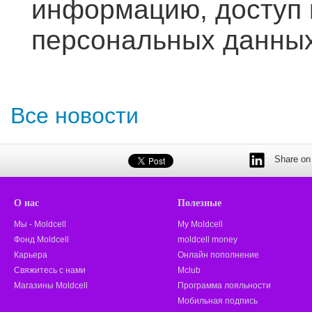
информацию, доступ 
персональных данных 
Все новости
Share on 
О нас
Полезные
Мы - Moldcell
My Moldcell
Фонд Moldcell
moldcell money
Карьера
Онлайн пополнение
Свяжитесь с нами
Mclub
Магазины Moldcell
Программа лояльности
Мобильная подпись