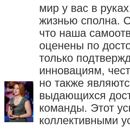
мир у вас в рука
жизнью cполна. С
что наша самоот
оценены по досто
только подтверж
инновациям, чест
но также являют
выдающихся дост
команды. Этот ус
коллективными у