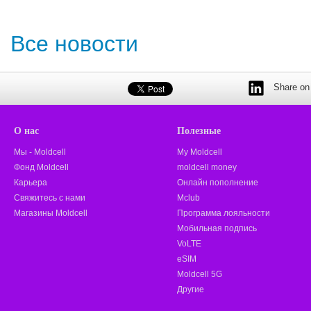
Все новости
Share on 
О нас
Полезные
Мы - Moldcell
My Moldcell
Фонд Moldcell
moldcell money
Карьера
Онлайн пополнение
Свяжитесь с нами
Mclub
Магазины Moldcell
Программа лояльности
Мобильная подпись
VoLTE
eSIM
Moldcell 5G
Другие