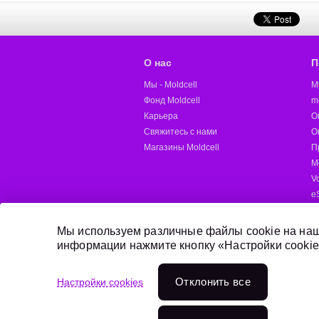
О нас
П
Мы - Moldcell
M
Фонд Moldcell
m
Карьера
О
Свяжитесь с нами
О
Магазины Moldcell
П
М
V
e
M
Д
Мы используем различные файлы cookie на наш
информации нажмите кнопку «Настройки cookie
Онлайн пополнение
Отклонить всe
Настройки cookies
Переходи на Moldcell