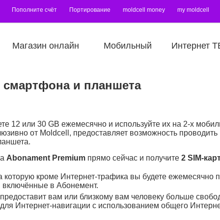
Пополните счёт
Портирование
moldcell money
my moldcell
Магазин онлайн
Мобильный
Интернет Т
 смартфона и планшета
те 12 или 30 GB ежемесячно и используйте их на 2-х моби
люзивно от Moldcell, предоставляет возможность проводить
ланшета.
на
Abonament
Premium
прямо сейчас и получите
2
SIM
-кар
а которую кроме Интернет-трафика вы будете ежемесячно 
включённые в Абонемент.
 предоставит вам или близкому вам человеку больше свобо
для Интернет-навигации c использованием общего Интерне