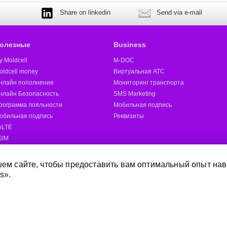
Share on linkedin
Send via e-mail
олезные
Business
y Moldcell
M-DOC
oldcell money
Виртуальная АТС
нлайн пополнение
Мониторинг транспорта
нлайн Безопасность
SMS Marketing
рограмма лояльности
Мобильная подпись
обильная подпись
Реквизиты
oLTE
SIM
oldcell 5G
ругие
ем сайте, чтобы предоставить вам оптимальный опыт нав
s».
Отправить SMS
Магазины Moldcell
Дилер
Онлайн-магазин