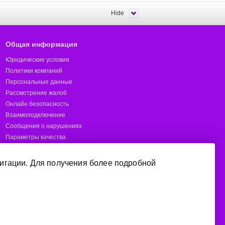
Hide
Общая информация
Юридические условия
Политики компаний
Персональные данные
Рассмотрение жалоб
Онлайн безопасность
Взаимоподключение
Сообщения о нарушениях
Параметры качества
Предотвращение мошенничества
Отчёты
игации. Для получения более подробной
Короткие номера
Покрытие