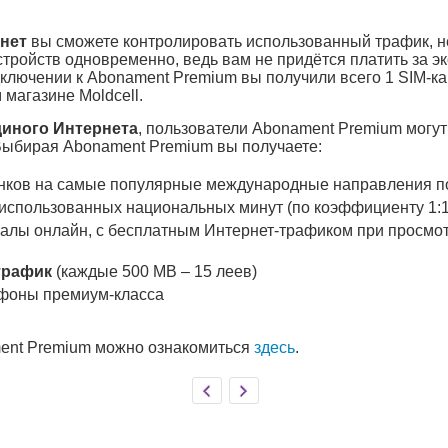
нет
вы сможете контролировать использованный трафик, не
стройств одновременно, ведь вам не придётся платить за эк
лючении к Abonament Premium вы получили всего 1 SIM-кар
агазине Moldcell.
иного Интернета
, пользователи Abonament Premium могут
ыбирая Abonament Premium вы получаете:
нков на самые популярные международные направления п
еиспользованных национальных минут (по коэффициенту 1:1
алы онлайн, с бесплатным Интернет-трафиком при просмот
трафик
(каждые 500 MB – 15 леев)
фоны премиум-класса
ent Premium можно ознакомиться
здесь
.