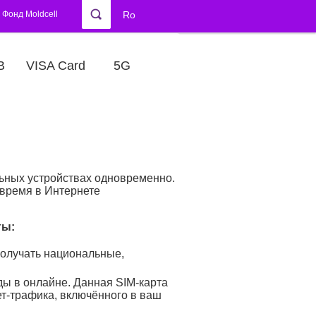
Фонд Moldcell
Ro
В
VISA Card
5G
льных устройствах одновременно.
 время в Интернете
ты:
получать национальные,
ды в онлайне. Данная SIM-карта
т-трафика, включённого в ваш