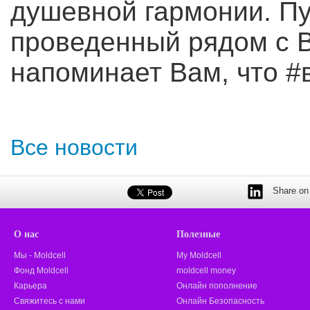
душевной гармонии. Пу
проведенный рядом с 
напоминает Вам, что 
Все новости
Share on 
О нас
Полезные
Мы - Moldcell
My Moldcell
Фонд Moldcell
moldcell money
Карьера
Онлайн пополнение
Свяжитесь с нами
Онлайн Безопасность