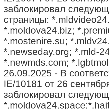
заблокировал следующ
страницы: *.mldvideo24
*.moldova24.biz; *.premiu
*.mostenire.su; *.mldv2
*.newseday.org; *.mld-2
*.newmds.com; *.lgbtmol
26.09.2025 - В соответс
IE/10181 от 26 сентября
заблокировал следующ
*.moldova24.space;*.haitv