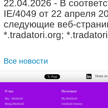
22.04.2026 -
В соответ
IE/4049 от 22 апреля 20
следующие веб-стран
*.tradatori.org; *.tradator
Все новости
Share on 
О нас
Полезные
Мы - Moldcell
My Moldcell
Фонд Moldcell
moldcell money