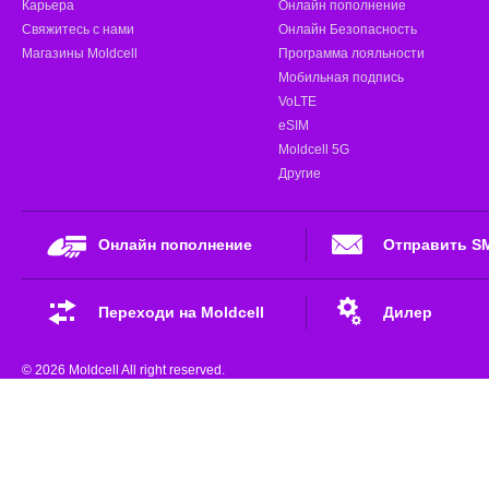
Карьера
Онлайн пополнение
Свяжитесь с нами
Онлайн Безопасность
Магазины Moldcell
Программа лояльности
Мобильная подпись
VoLTE
eSIM
Moldcell 5G
Другие
Онлайн пополнение
Отправить S
Переходи на Moldcell
Дилер
© 2026 Moldcell All right reserved.