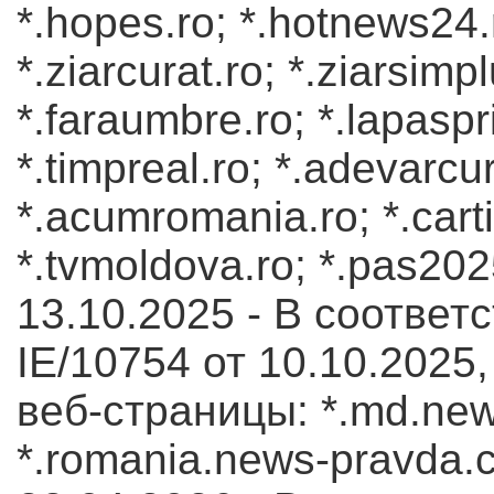
*.hopes.ro; *.hotnews24.ro
*.ziarcurat.ro; *.ziarsimp
*.faraumbre.ro; *.lapaspri
*.timpreal.ro; *.adevarcur
*.acumromania.ro; *.carti
*.tvmoldova.ro; *.pas202
13.10.2025 - В соответс
IE/10754 от 10.10.202
веб-страницы: *.md.new
*.romania.news-pravda.