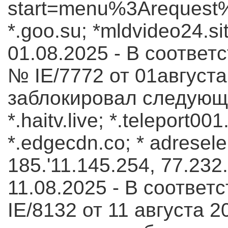
start=menu%3Arequest
*.goo.su; *mldvideo24.si
01.08.2025 - В соотве
№ IE/7772 от 01августа 
заблокировал следующ
*.haitv.live; *.teleport0
*.edgecdn.co; * adresele
185.'11.145.254, 77.232.
11.08.2025 - В соотве
IE/8132 от 11 августа 2