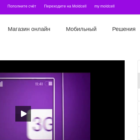
Пополните счёт
Переходите на Moldcell
my moldcell
Магазин онлайн
Мобильный
Решения