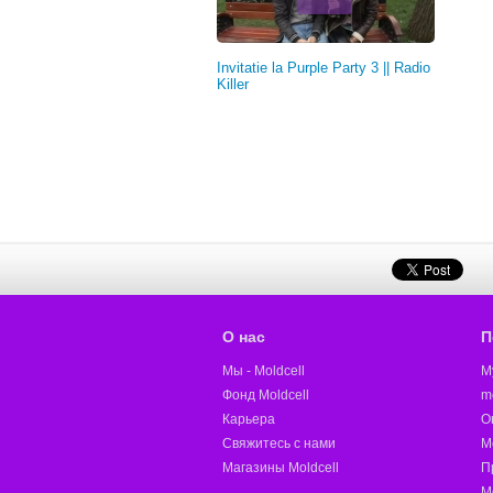
Invitatie la Purple Party 3 || Radio
Killer
О нас
П
Мы - Moldcell
M
Фонд Moldcell
m
Карьера
О
Свяжитесь с нами
M
Магазины Moldcell
П
М