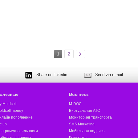
2
1
Share on linkedin
Send via e-mail
олезные
Business
y Moldcell
M-DOC
oldcell money
Виртуальная АТС
нлайн пополнение
Мониторинг транспорта
club
SMS Marketing
рограмма лояльности
Мобильная подпись
обильная подпись
Реквизиты