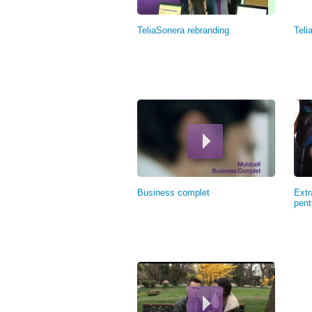
TeliaSonera rebranding
Teli
Business complet
Extr
pentr