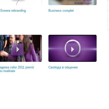
aSonera rebranding
Business complet
agerea celor 2011 premii
Свобода в общении
u loialitate