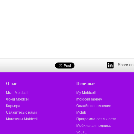
Share on 
О нас
Полезные
Мы - Moldcell
My Moldcell
Фонд Moldcell
moldcell money
Карьера
Онлайн пополнение
Свяжитесь с нами
Mclub
Магазины Moldcell
Программа лояльности
Мобильная подпись
VoLTE