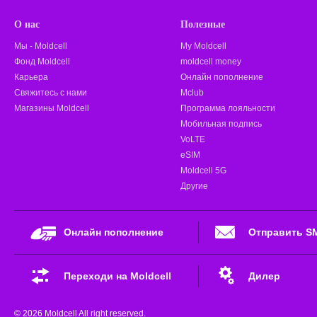
О нас
Полезные
Мы - Moldcell
My Moldcell
Фонд Moldcell
moldcell money
Карьера
Онлайн пополнение
Свяжитесь с нами
Mclub
Магазины Moldcell
Программа лояльности
Мобильная подпись
VoLTE
eSIM
Moldcell 5G
Другие
Онлайн пополнение
Отправить S
Переходи на Moldcell
Дилер
© 2026 Moldcell All right reserved.