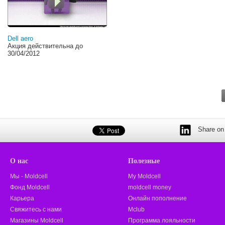
Dell aero
Акция действительна до
30/04/2012
Share on 
О нас
Полезные
Мы - Moldcell
My Moldcell
Фонд Moldcell
moldcell money
Карьера
Онлайн пополнение
Свяжитесь с нами
Mclub
Магазины Moldcell
Программа лояльности