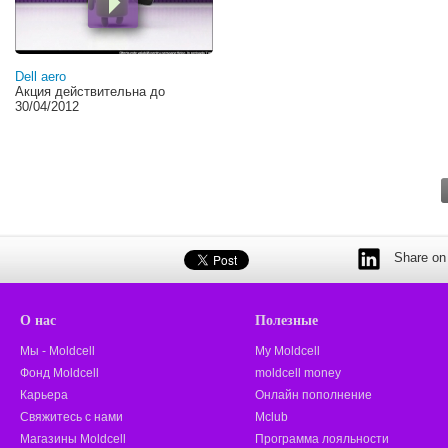
Dell aero
Акция действительна до
30/04/2012
Share on 
О нас
Полезные
Мы - Moldcell
My Moldcell
Фонд Moldcell
moldcell money
Карьера
Онлайн пополнение
Свяжитесь с нами
Mclub
Магазины Moldcell
Программа лояльности