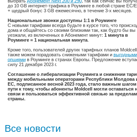
выбрать
Абонемент Next 200 и 290
, так как сейчас вы получ
до 10 GB интернет-трафика в Роуминге в любой стране ЕС/
+ щедрый бонус 3 GB ежемесячно, в течение 3-х месяцев.
Национальные звонки доступны 1:1 в Роуминге
С новыми тарифами всегда будьте в курсе того, что происхо
дома и общайтесь со своими близкими так, как будто бы вы 
уезжали, из включенных в Абонемент минут:
1 минута в
Роуминге = 1 национальная минута
.
Кроме того, пользователей других тарифных планов Moldcell
также можем порадовать снижеными тарифами и
выгодным
опциями
в Роуминге в странах Европы. Предложение вступа
силу 21 декабря 2023 г.
Соглашение о либерализации Роуминга и снижении тар
между мобильными операторами Республики Молдова 
ЕС, подписанное весной 2023 года, стало важным шагом
пути к тому, чтобы абоненты Moldcell могли оставаться 
связи и пользоваться эффективной связью за предела
страны.
Все новости