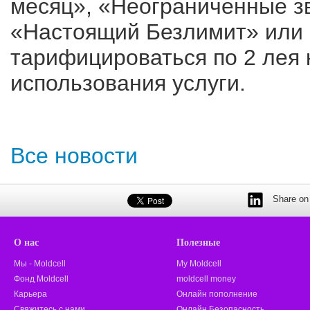
месяц», «Неограниченные зв
«Настоящий Безлимит» или 
тарифицироваться по 2 лея 
использования услуги.
Все новости
Share on 
О нас
Полезные
Мы - Moldcell
My Moldcell
Фонд Moldcell
moldcell money
Карьера
Онлайн пополнение
Свяжитесь с нами
Онлайн Безопасность