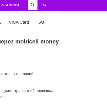
Фонд Moldcell
Ro
В
VISA Card
5G
ерез moldcell money
екоторых операций,
ая сумма транзакций превышает
ию.