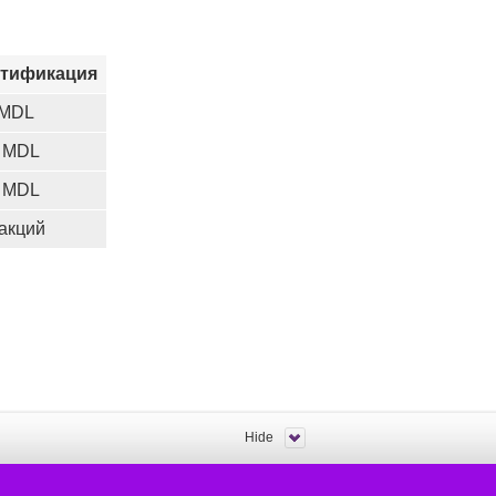
нтификация
 MDL
0 MDL
0 MDL
закций
Hide