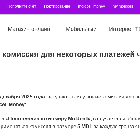
Пополните счёт
Портирование
moldcell money
my moldcell
Магазин онлайн
Мобильный
Интернет Т
 комиссия для некоторых платежей ч
 декабря 2025 года
, вступают в силу новые комиссии для н
cell Money
:
ги
«Пополнение по номеру Moldcell»
, в случае если общ
 применяться комиссия в размере
5 MDL
за каждую транзакц