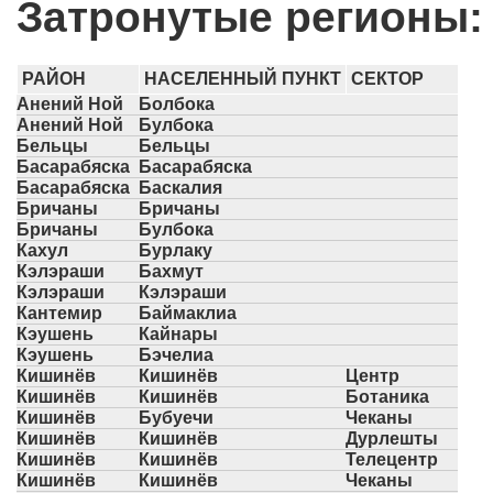
Затронутые регионы:
РАЙОН
НАСЕЛЕННЫЙ ПУНКТ
СЕКТОР
Анений Ной
Болбока
Анений Ной
Булбока
Бельцы
Бельцы
Басарабяска
Басарабяска
Басарабяска
Баскалия
Бричаны
Бричаны
Бричаны
Булбока
Кахул
Бурлаку
Кэлэраши
Бахмут
Кэлэраши
Кэлэраши
Кантемир
Баймаклиа
Кэушень
Кайнары
Кэушень
Бэчелиа
Кишинёв
Кишинёв
Центр
Кишинёв
Кишинёв
Ботаника
Кишинёв
Бубуечи
Чеканы
Кишинёв
Кишинёв
Дурлешты
Кишинёв
Кишинёв
Телецентр
Кишинёв
Кишинёв
Чеканы