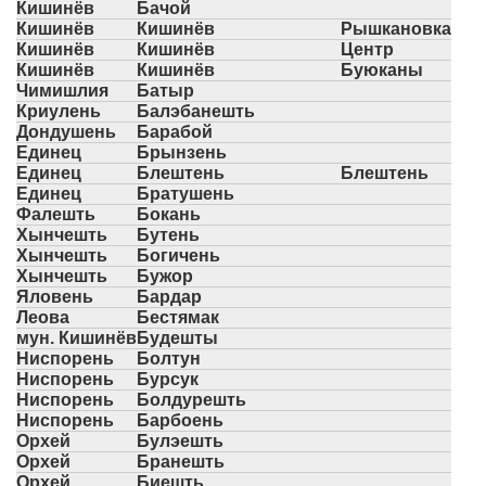
Кишинёв
Бачой
Кишинёв
Кишинёв
Рышкановка
Кишинёв
Кишинёв
Центр
Кишинёв
Кишинёв
Буюканы
Чимишлия
Батыр
Криулень
Балэбанешть
Дондушень
Барабой
Единец
Брынзень
Единец
Блештень
Блештень
Единец
Братушень
Фалешть
Бокань
Хынчешть
Бутень
Хынчешть
Богичень
Хынчешть
Бужор
Яловень
Бардар
Леова
Бестямак
мун. Кишинёв
Будешты
Ниспорень
Болтун
Ниспорень
Бурсук
Ниспорень
Болдурешть
Ниспорень
Барбоень
Орхей
Булэешть
Орхей
Бранешть
Орхей
Биешть