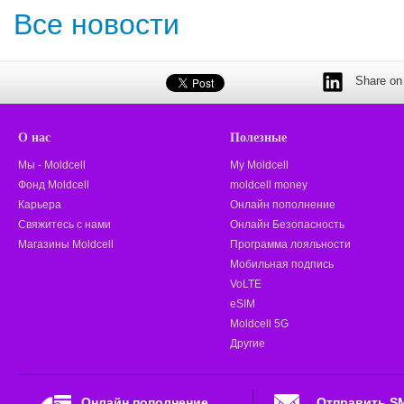
Все новости
Share on 
О нас
Полезные
Мы - Moldcell
My Moldcell
Фонд Moldcell
moldcell money
Карьера
Онлайн пополнение
Свяжитесь с нами
Онлайн Безопасность
Магазины Moldcell
Программа лояльности
Мобильная подпись
VoLTE
eSIM
Moldcell 5G
Другие
Онлайн пополнение
Отправить S