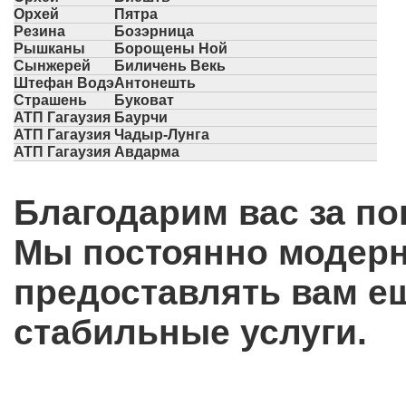
Орхей
Пятра
Резина
Бозэрница
Рышканы
Борощены Ной
Сынжерей
Биличень Векь
Штефан Водэ
Антонешть
Страшень
Буковат
АТП Гагаузия
Баурчи
АТП Гагаузия
Чадыр-Лунга
АТП Гагаузия
Авдарма
Благодарим вас за по
Мы постоянно модерн
предоставлять вам е
стабильные услуги.