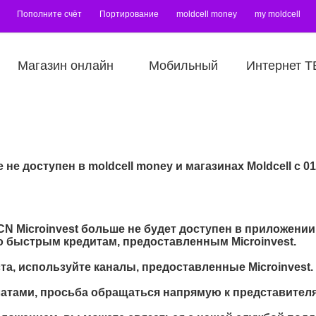
Пополните счёт
Портирование
moldcell money
my moldcell
Магазин онлайн
Мобильный
Интернет Т
не доступен в moldcell money и магазинах Moldcell с 01
OCN Microinvest больше не будет доступен в приложении
по быстрым кредитам, предоставленным Microinvest.
та, используйте каналы, предоставленные Microinvest.
атами, просьба обращаться напрямую к представителям