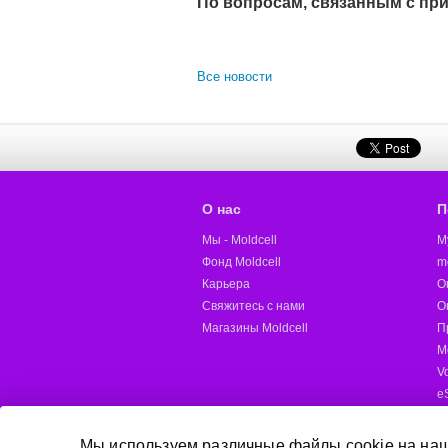
По вопросам, связанным с при
Все новости
О нас
П
Мы - Moldcell
M
Фонд Moldcell
m
Карьера
О
Свяжитесь с нами
О
Магазины Moldcell
П
М
V
e
M
Д
Мы используем различные файлы cookie на наш