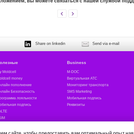
ложением, вы можете связаться с нашей службой подд
Share on linkedin
Send via e-mail
олезные
Business
y Moldcell
M-DOC
oldcell money
Виртуальная АТС
нлайн пополнение
Мониторинг транспорта
нлайн Безопасность
SMS Marketing
рограмма лояльности
Мобильная подпись
обильная подпись
Реквизиты
oLTE
SIM
oldcell 5G
ругие
ем сайте, чтобы предоставить вам оптимальный опыт нав