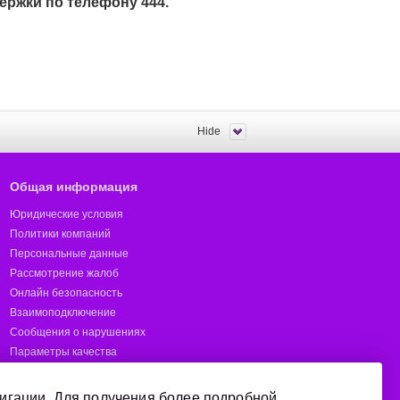
ержки по телефону 444.
Hide
Общая информация
Юридические условия
Политики компаний
Персональные данные
Рассмотрение жалоб
Онлайн безопасность
Взаимоподключение
Сообщения о нарушениях
Параметры качества
Предотвращение мошенничества
Отчёты
игации. Для получения более подробной