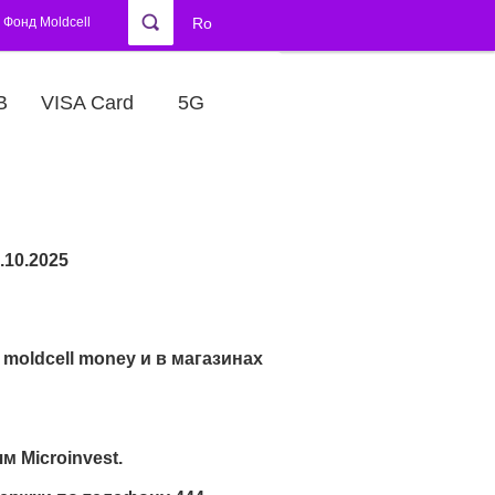
Фонд Moldcell
Ro
В
VISA Card
5G
.10.2025
 moldcell money и в магазинах
 Microinvest.