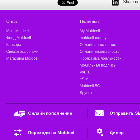
Share on 
О нас
Полезные
Мы - Moldcell
My Moldcell
Фонд Moldcell
moldcell money
Карьера
Онлайн пополнение
Свяжитесь с нами
Онлайн Безопасность
Магазины Moldcell
Программа лояльности
Мобильная подпись
VoLTE
eSIM
Moldcell 5G
Другие
Онлайн пополнение
Отправить S
Переходи на Moldcell
Дилер