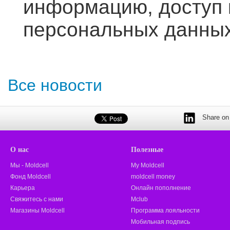
информацию, доступ 
персональных данных 
Все новости
Share on 
О нас
Полезные
Мы - Moldcell
My Moldcell
Фонд Moldcell
moldcell money
Карьера
Онлайн пополнение
Свяжитесь с нами
Mclub
Магазины Moldcell
Программа лояльности
Мобильная подпись