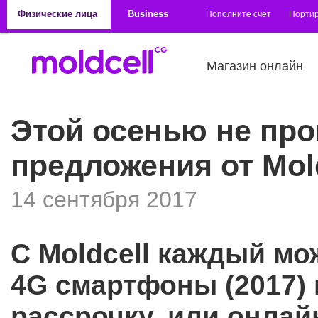
Перейти к основному содержанию
Физические лица
Business
Пополните счёт
Порти
Магазин онлайн
Этой осенью не про
предложения от Mold
14 сентября 2017
С
Moldcell каждый м
4
G смартфоны (2017) 
рассрочку, или онлай