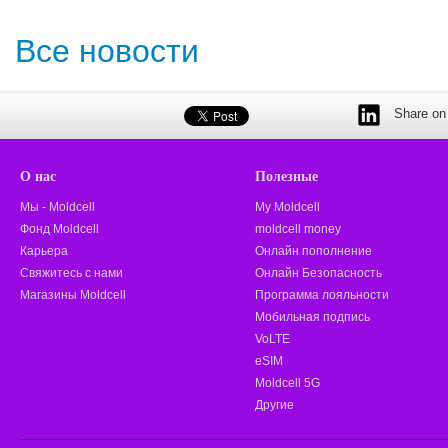
Все новости
Share on 
О нас
Полезные
Мы - Moldcell
My Moldcell
Фонд Moldcell
moldcell money
Карьера
Онлайн пополнение
Свяжитесь с нами
Онлайн Безопасность
Магазины Moldcell
Программа лояльности
Мобильная подпись
VoLTE
eSIM
Moldcell 5G
Другие