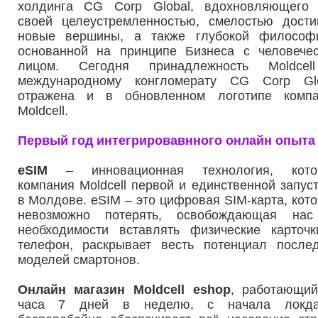
холдинга CG Corp Global, вдохновляющего
своей целеустремленностью, смелостью дости
новые вершины, а также глубокой философ
основанной на принципе Бизнеса с человече
лицом. Сегодня принадлежность Moldcel
международному конгломерату CG Corp Glo
отражена и в обновленном логотипе компа
Moldcell.
Первый год интегрировавнного онлайн опыта
eSIM
– инновационная технология, кото
компания Moldcell первой и единственной запус
в Молдове. eSIM – это цифровая SIM-карта, кот
невозможно потерять, освобождающая нас
необходимости вставлять физические карточ
телефон, раскрывает весть потенциал после
моделей смартонов.
Онлайн магазин Moldcell eshop
, работающи
часа 7 дней в неделю, с начала локда