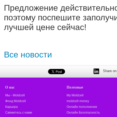
Предложение действительно
поэтому поспешите заполучи
лучшей цене сейчас!
Все новости
Share on 
О нас
Полезные
Мы - Moldcell
My Moldcell
Фонд Moldcell
moldcell money
Карьера
Онлайн пополнение
Свяжитесь с нами
Онлайн Безопасность