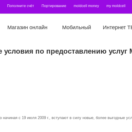
Пополните счёт
Портирование
moldcell money
my moldcell
Магазин онлайн
Мобильный
Интернет Т
 условия по предоставлению услуг M
о начиная с 19 июля 2009 г., вступают в силу новые, более выгодные ус