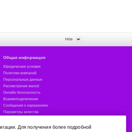
Hide
Общая информация
Юридические условия
Политики компаний
Персональные данные
Рассмотрение жалоб
Онлайн безопасность
Взаимоподключение
Сообщения о нарушениях
Параметры качества
Предотвращение мошенничества
Отчёты
игации. Для получения более подробной