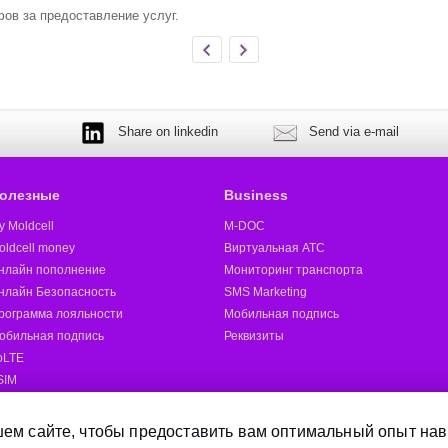
ов за предоставление услуг.
Share on linkedin
Send via e-mail
олезные
Business
y Moldcell
M-DOC
oldcell money
Виртуальная АТС
нлайн пополнение
Мониторинг транспорта
нлайн Безопасность
SMS Marketing
рограмма лояльности
Мобильная подпись
обильная подпись
Реквизиты
oLTE
SIM
oldcell 5G
ругие
ем сайте, чтобы предоставить вам оптимальный опыт нав