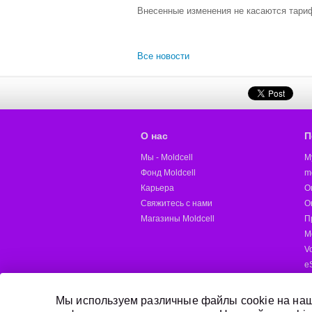
Внесенные изменения не касаются тариф
Все новости
О нас
П
Мы - Moldcell
M
Фонд Moldcell
m
Карьера
О
Свяжитесь с нами
О
Магазины Moldcell
П
М
V
e
M
Д
Мы используем различные файлы cookie на наш