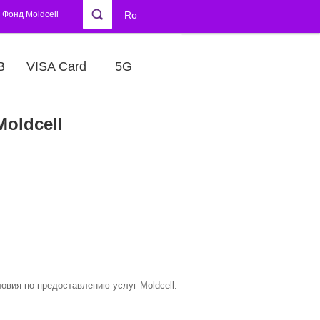
Фонд Moldcell
Ro
В
VISA Card
5G
oldcell
ловия по предоставлению услуг Moldcell.