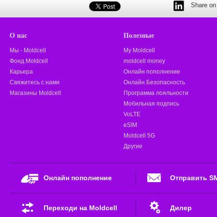
Share on 
О нас
Полезные
Мы - Moldcell
My Moldcell
Фонд Moldcell
moldcell money
Карьера
Онлайн пополнение
Свяжитесь с нами
Онлайн Безопасность
Магазины Moldcell
Программа лояльности
Мобильная подпись
VoLTE
eSIM
Moldcell 5G
Другие
Онлайн пополнение
Отправить S
Переходи на Moldcell
Дилер