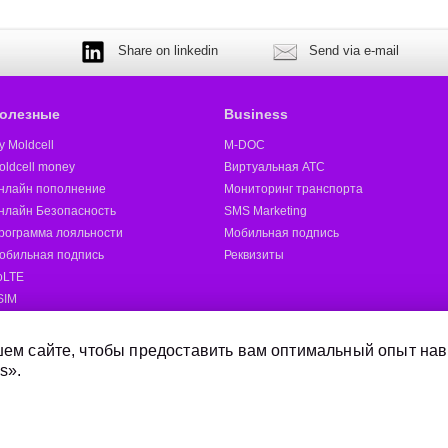
Share on linkedin
Send via e-mail
олезные
Business
y Moldcell
M-DOC
oldcell money
Виртуальная АТС
нлайн пополнение
Мониторинг транспорта
нлайн Безопасность
SMS Marketing
рограмма лояльности
Мобильная подпись
обильная подпись
Реквизиты
oLTE
SIM
oldcell 5G
ругие
ем сайте, чтобы предоставить вам оптимальный опыт нав
s».
Отправить SMS
Магазины Moldcell