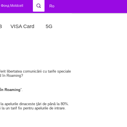
Фонд Moldcell
Ro
В
VISA Card
5G
rit libertatea comunicării cu tarife speciale
ind în Roaming?
ă în Roaming
”.
i la apelurile dinaceste ţări de până la 80%.
la un tarif fix pentru apelurile de intrare.