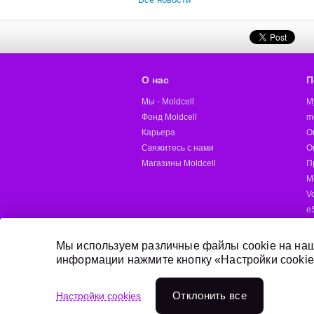
О нас
П
Мы - Moldcell
M
Фонд Moldcell
m
Карьера
О
Свяжитесь с нами
О
Магазины Moldcell
П
М
V
e
M
Д
Мы используем различные файлы cookie на наш
информации нажмите кнопку «Настройки cookie
Онлайн пополнение
Отклонить всe
Настройки cookies