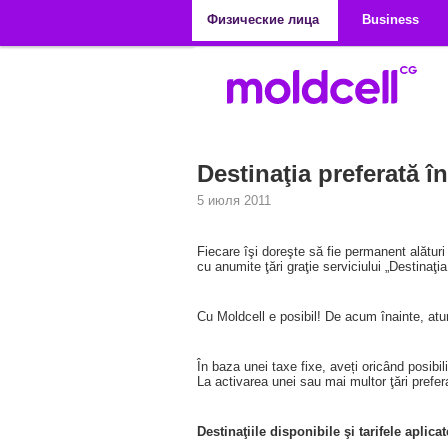
Перейти к основному содержанию
Физические лица
Business
Destinaţia preferată 
5 июля 2011
Fiecare îşi doreşte să fie permanent alături
cu anumite ţări graţie serviciului „Destinaţi
Cu Moldcell e posibil! De acum înainte, atun
În baza unei taxe fixe, aveți oricând posibili
La activarea unei sau mai multor ţări preferate
Destinaţiile disponibile şi tarifele aplicat