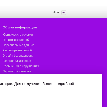
Hide
Общая информация
Юридические условия
Политики компаний
Персональные данные
Рассмотрение жалоб
Онлайн безопасность
Взаимоподключение
Сообщения о нарушениях
Параметры качества
Предотвращение мошенничества
Отчёты
игации. Для получения более подробной
Короткие номера