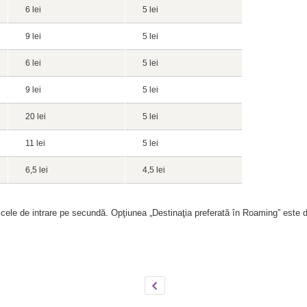
6 lei
5 lei
9 lei
5 lei
6 lei
5 lei
9 lei
5 lei
20 lei
5 lei
11 lei
5 lei
6,5 lei
4,5 lei
r cele de intrare pe secundă. Opţiunea „Destinaţia preferată în Roaming” este di