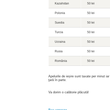
Kazahstan
50 lei
Polonia
50 lei
Suedia
50 lei
Turcia
50 lei
Ucraina
50 lei
Rusia
50 lei
România
50 lei
Apelurile de ieșire sunt taxate per minut ia
ţară în parte.
Va dorim o calătorie plăcută!
Все новости