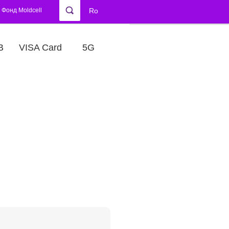
Фонд Moldcell
Ro
В
VISA Card
5G