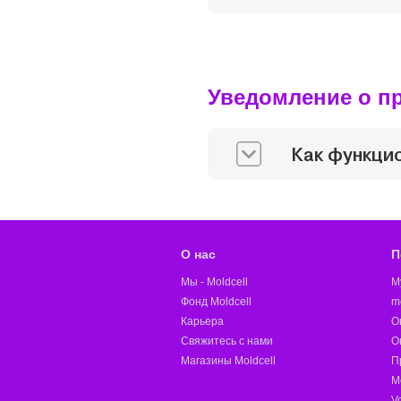
Уведомление о п
Как функци
О нас
П
Мы - Moldcell
M
Фонд Moldcell
m
Карьера
О
Свяжитесь с нами
О
Магазины Moldcell
П
М
V