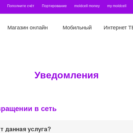
Пополните счёт
Портирование
moldcell money
my moldcell
Магазин онлайн
Мобильный
Интернет Т
Уведомления
вращении в сеть
т данная услуга?