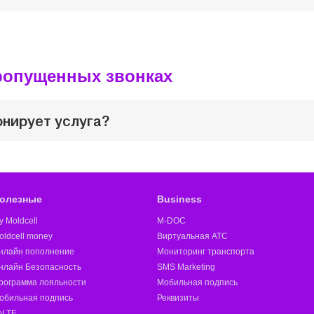
ропущенных звонках
онирует услуга?
олезные
Business
y Moldcell
M-DOC
oldcell money
Виртуальная АТС
нлайн пополнение
Мониторинг транспорта
нлайн Безопасность
SMS Marketing
рограмма лояльности
Мобильная подпись
обильная подпись
Реквизиты
oLTE