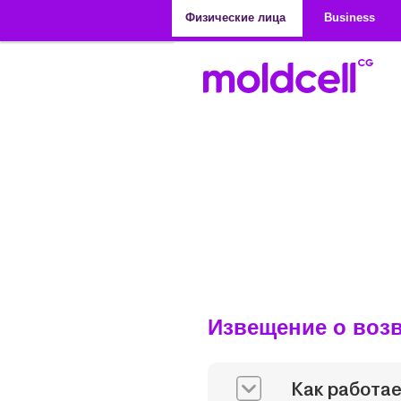
Перейти к основному содержанию
Физические лица
Business
Извещение о воз
Как работае