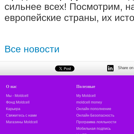
сильнее всех! Посмотрим, н
европейские страны, их исто
Все новости
Share on 
О нас
Полезные
Мы - Moldcell
My Moldcell
Фонд Moldcell
moldcell money
Карьера
Онлайн пополнение
Свяжитесь с нами
Онлайн Безопасность
Магазины Moldcell
Программа лояльности
Мобильная подпись