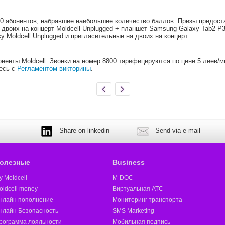
 10 абонентов, набравшие наибольшее количество баллов. Призы предо
 двоих на концерт Moldcell Unplugged + планшет Samsung Galaxy Tab2 P3
у Moldcell Unplugged и пригласительные на двоих на концерт.
оненты Moldcell. Звонки на номер 8800 тарифицируются по цене 5 леев/
есь с
Регламентом викторины
.
Share on linkedin
Send via e-mail
олезные
Business
y Moldcell
M-DOC
oldcell money
Виртуальная АТС
нлайн пополнение
Мониторинг транспорта
нлайн Безопасность
SMS Marketing
рограмма лояльности
Мобильная подпись