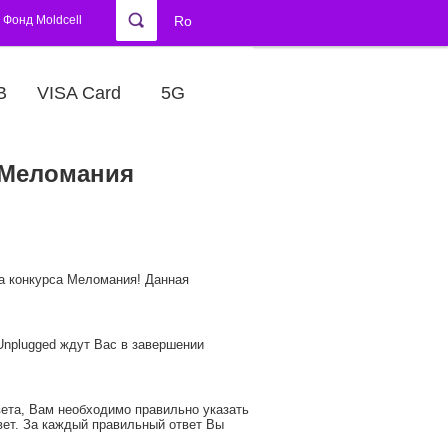
Фонд Moldcell
Ro
В
VISA Card
5G
 Меломания
а конкурса Меломания! Данная
Unplugged ждут Вас в завершении
ета, Вам необходимо правильно указать
вет. За каждый правильный ответ Вы