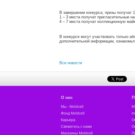
В завершении конкурса, призы получат
1 – 3 места получат пригласительные на
4 – 7 места получат коллекционную майк
В конкурсе могут участвовать только аб
дополнительной информации, ознакомьт
Все новости
О нас
П
Мы - Moldcell
M
Фонд Moldcell
m
Карьера
О
Свяжитесь с нами
О
Магазины Moldcell
П