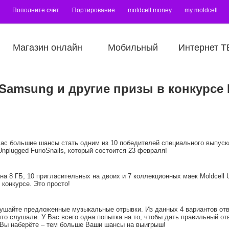
Пополните счёт
Портирование
moldcell money
my moldcell
Магазин онлайн
Мобильный
Интернет Т
Samsung и другие призы в конкурсе
ас большие шансы стать одним из 10 победителей специального выпуск
nplugged FurioSnails, который состоится 23 февраля!
а 8 ГБ, 10 пригласительных на двоих и 7 коллекционных маек Moldcell 
 конкурсе. Это просто!
лушайте предложенные музыкальные отрывки. Из данных 4 вариантов отв
то слушали. У Вас всего одна попытка на то, чтобы дать правильный от
 Вы наберёте – тем больше Ваши шансы на выигрыш!