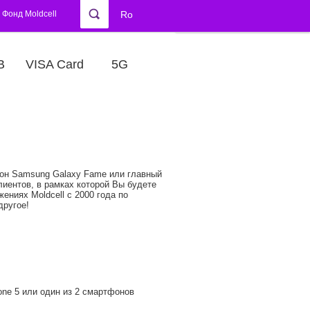
Фонд Moldcell
Ro
В
VISA Card
5G
он Samsung Galaxy Fame или главный
лиентов, в рамках которой Вы будете
ениях Moldcell с 2000 года по
другое!
one 5 или один из 2 смартфонов