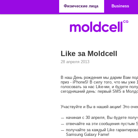
Перейти к основному содержанию
Физические лица
Business
Like за Moldcell
28 апреля 2013
В наш День рождения мы дарим Вам под
приз - iPhone5! В силу того, что мы уж
голосовать за нас Like-ми, и будете по
сегодняшний день: первый SMS в Молдов
Участвуйте и Вы в нашей акции! Это оче
начиная с 30 апреля, Вы будете полу
отвечайте на эти сообщения пустым SM
получайте за каждый Like гарантиров
Samsung Galaxy Fame!