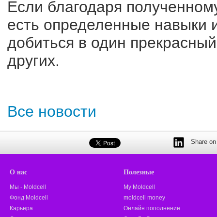
Если благодаря полученному
есть определенные навыки и
добиться в один прекрасный
других.
Все новости
Share on 
О нас
Полезные
Мы - Moldcell
My Moldcell
Фонд Moldcell
moldcell money
Карьера
Онлайн пополнение