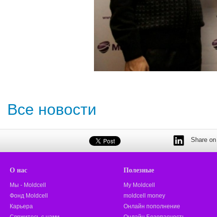
Все новости
Share on 
О нас
Полезные
Мы - Moldcell
My Moldcell
Фонд Moldcell
moldcell money
Карьера
Онлайн пополнение
Свяжитесь с нами
Онлайн Безопасность