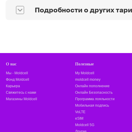
Подробности о других тари
О нас
Полезные
Мы - Moldcell
My Moldcell
Фонд Moldcell
moldcell money
Карьера
Онлайн пополнение
Свяжитесь с нами
Онлайн Безопасность
Магазины Moldcell
Программа лояльности
Мобильная подпись
VoLTE
eSIM
Moldcell 5G
Другие