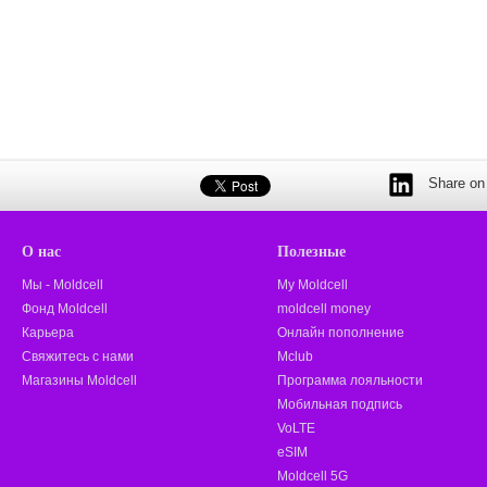
Share on 
О нас
Полезные
Мы - Moldcell
My Moldcell
Фонд Moldcell
moldcell money
Карьера
Онлайн пополнение
Свяжитесь с нами
Mclub
Магазины Moldcell
Программа лояльности
Мобильная подпись
VoLTE
eSIM
Moldcell 5G