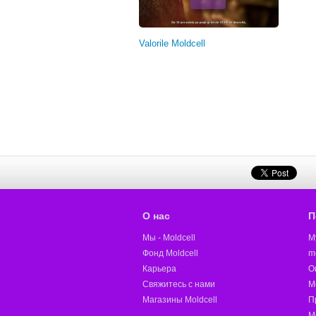
Valorile Moldcell
О нас
П
Мы - Moldcell
M
Фонд Moldcell
m
Карьера
О
Свяжитесь с нами
M
Магазины Moldcell
П
М