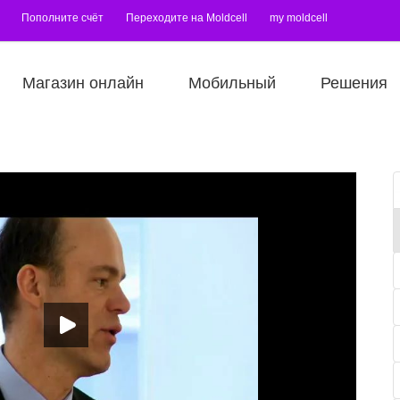
Пополните счёт
Переходите на Moldcell
my moldcell
Магазин онлайн
Мобильный
Решения