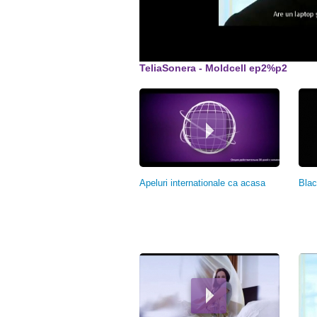
TeliaSonera - Moldcell ep2%p2
Страницы
Apeluri internationale ca acasa
Blac