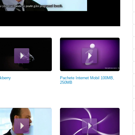
kberry
Pachete Internet Mobil 100MB,
250MB