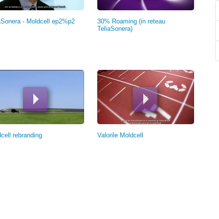
aSonera - Moldcell ep2%p2
30% Roaming (in reteau
TeliaSonera)
cell rebranding
Valorile Moldcell