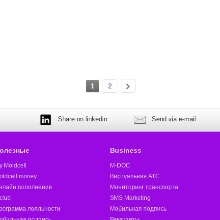
2
1
Share on linkedin
Send via e-mail
олезные
Business
y Moldcell
M-DOC
oldcell money
Виртуальная АТС
нлайн пополнение
Мониторинг транспорта
club
SMS Marketing
рограмма лояльности
Мобильная подпись
обильная подпись
Реквизиты