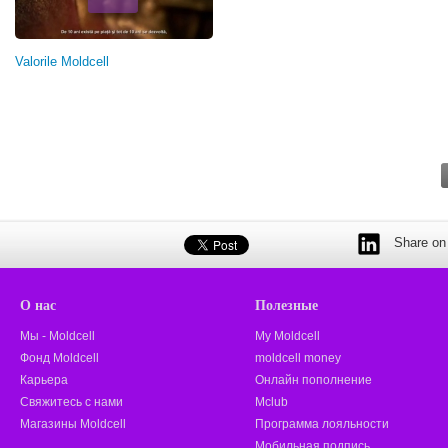
Valorile Moldcell
Share on 
О нас
Полезные
Мы - Moldcell
My Moldcell
Фонд Moldcell
moldcell money
Карьера
Онлайн пополнение
Свяжитесь с нами
Mclub
Магазины Moldcell
Программа лояльности
Мобильная подпись