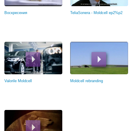
Воскресения
TeliaSonera - Moldcell ep2%p2
Valorile Moldcell
Moldcell rebranding