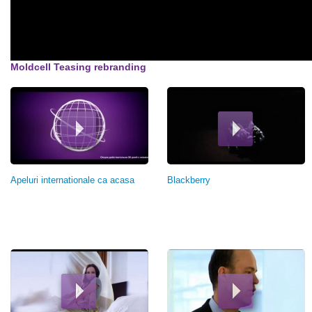
Moldcell Teasing rebranding
Страницы
Apeluri internationale ca acasa
Blackberry