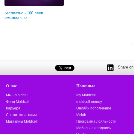
бесплатно - 100 леев
ежемесячно
Share on 
О нас
Полезные
Мы - Moldcell
My Moldcell
Фонд Moldcell
moldcell money
Карьера
Онлайн пополнение
Свяжитесь с нами
Mclub
Магазины Moldcell
Программа лояльности
Мобильная подпись