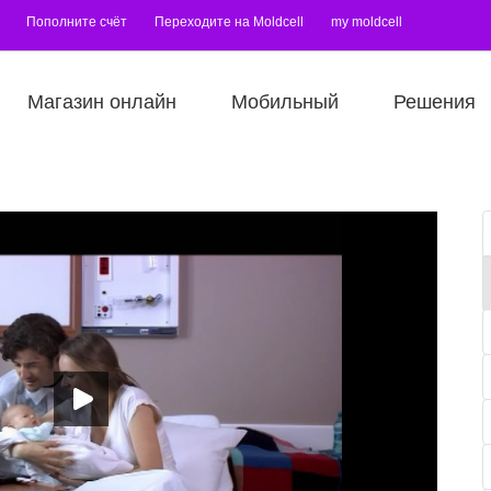
Пополните счёт
Переходите на Moldcell
my moldcell
Магазин онлайн
Мобильный
Решения