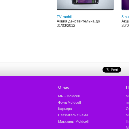
TV mobil
3 n
Акция действительна до
Акц
31/03/2012
20/0
О нас
П
Мы - Moldcell
M
Фонд Moldcell
m
Карьера
О
Свяжитесь с нами
M
Магазины Moldcell
П
М