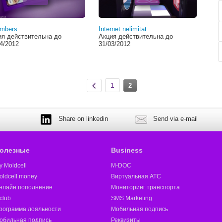
umbers
Internet nelimitat
ия действительна до
Акция действительна до
4/2012
31/03/2012
1
2
Share on linkedin
Send via e-mail
олезные
Business
y Moldcell
M-DOC
oldcell money
Виртуальная АТС
нлайн пополнение
Мониторинг транспорта
club
SMS Marketing
рограмма лояльности
Мобильная подпись
обильная подпись
Реквизиты