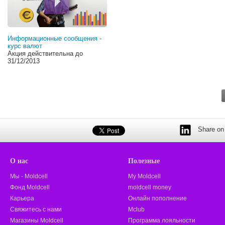
Информационные сообщения -
курс валют
Акция действительна до
31/12/2013
Share on 
О нас
Полезные
Мы - Moldcell
My Moldcell
Фонд Moldcell
moldcell money
Карьера
Онлайн пополнение
Свяжитесь с нами
Mclub
Магазины Moldcell
Программа лояльности