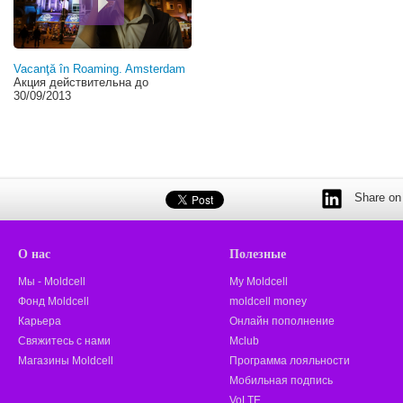
Vacanţă în Roaming. Amsterdam
Акция действительна до
30/09/2013
Share on 
О нас
Полезные
Мы - Moldcell
My Moldcell
Фонд Moldcell
moldcell money
Карьера
Онлайн пополнение
Свяжитесь с нами
Mclub
Магазины Moldcell
Программа лояльности
Мобильная подпись
VoLTE