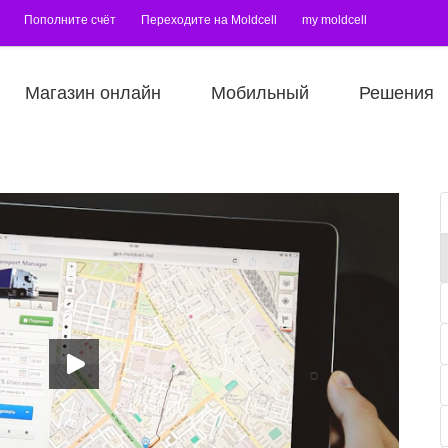
Пополните счёт
Переходите на Moldcell
my moldcell
Магазин онлайн
Мобильный
Решения