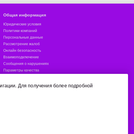
Общая информация
Юридические условия
Политики компаний
Персональные данные
Рассмотрение жалоб
Онлайн безопасность
Взаимоподключение
Сообщения о нарушениях
Параметры качества
Предотвращение мошенничества
Отчёты
игации. Для получения более подробной
Короткие номера
Покрытие
Manage cookie consent