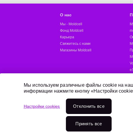
О нас
П
Мы - Moldcell
M
Фонд Moldcell
m
Карьера
О
Свяжитесь с нами
M
Магазины Moldcell
П
М
V
e
M
Д
Мы используем различные файлы cookie на наш
информации нажмите кнопку «Настройки cookie
Онлайн пополнение
Отклонить всe
Настройки cookies
Переходи на Moldcell
Принять все