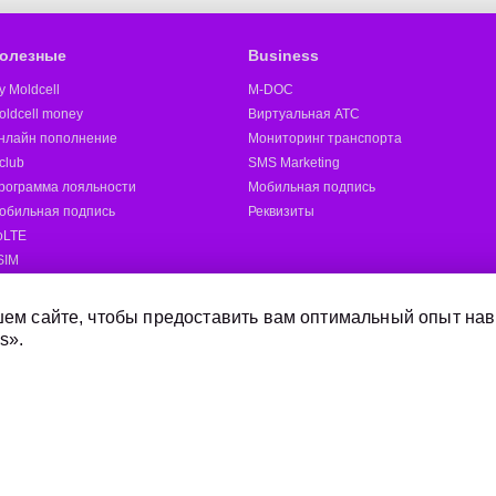
олезные
Business
y Moldcell
M-DOC
oldcell money
Виртуальная АТС
нлайн пополнение
Мониторинг транспорта
club
SMS Marketing
рограмма лояльности
Мобильная подпись
обильная подпись
Реквизиты
oLTE
SIM
oldcell 5G
ругие
ем сайте, чтобы предоставить вам оптимальный опыт нав
s».
Отправить SMS
Магазины Moldcell
Дилер
Онлайн-магазин