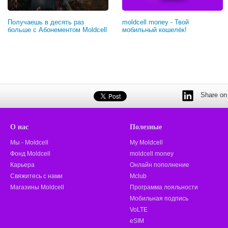
Получаешь в десять раз
moldcell money - Твой
больше с Абонементом Moldcell
мобильный кошелёк!
Share on 
О нас
Полезные
Мы - Moldcell
My Moldcell
Фонд Moldcell
moldcell money
Карьера
Онлайн пополнение
Свяжитесь с нами
Mclub
Магазины Moldcell
Программа лояльности
Мобильная подпись
VoLTE
eSIM